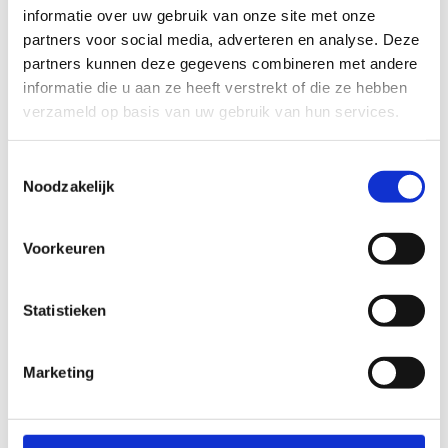
informatie over uw gebruik van onze site met onze
Via onze reservatiefiche vind je een overzicht van
partners voor social media, adverteren en analyse. Deze
de mogelijkheden, de tarieven en kan je direct ook
partners kunnen deze gegevens combineren met andere
je schoolsportactiviteit reserveren.
informatie die u aan ze heeft verstrekt of die ze hebben
verzameld op basis van uw gebruik van hun services.
Vraag nu je sportdag aan via
het handige
webformulier
of neem rechtstreeks contact met
ons op.
Toestemmingsselectie
Noodzakelijk
Voorkeuren
Meer info nodige over de sportdagen
Statistieken
Contacteer Vanessa Aspeslagh
+32 50 43 52 54
Marketing
Stuur een bericht