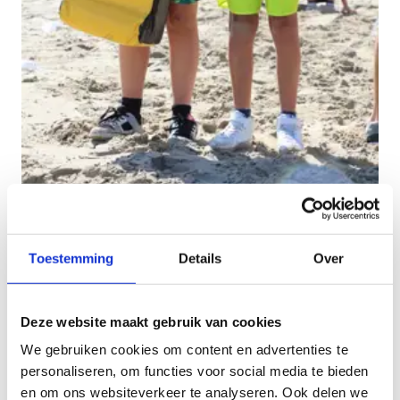
Ontdek het plezier van sport
Toestemming
Details
Over
Een sportdag voor je klas of voor je hele school?
Het kan bij ons.
Deze website maakt gebruik van cookies
Het domein van Sport Vlaanderen Blankenberge is
zo veelzijdig aan sportmogelijkheden dat er een
We gebruiken cookies om content en advertenties te
prachtig sportpakket kan samengesteld worden. We
personaliseren, om functies voor social media te bieden
kunnen tal van combinaties aanbieden.
en om ons websiteverkeer te analyseren. Ook delen we