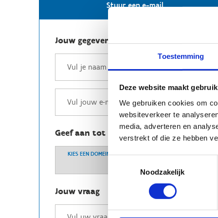
Stuur een e-mail
Jouw gegevens
Toestemming
Deze website maakt gebruik
We gebruiken cookies om cont
websiteverkeer te analyseren
media, adverteren en analys
Geef aan tot welk domein jouw vraag b
verstrekt of die ze hebben v
KIES EEN DOMEIN
Toestemmingsselectie
Noodzakelijk
Jouw vraag