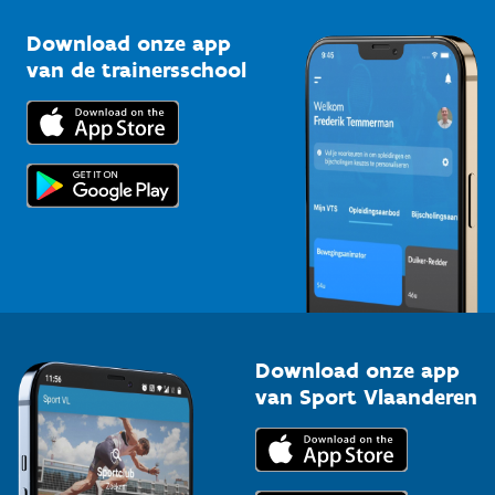
Sportclubs
Kennisplatform
Download onze app
Bedrijven
van de trainersschool
Downloads
Trainers en begeleiders
Voor de pers
Scholen
Topsporters
Organisatoren van sportevenementen
Download onze app
van Sport Vlaanderen