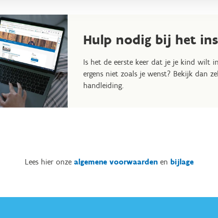
maal in op integratie van kinderen met een beperking, uiteraard i
sport. Wist je trouwens dat kinderen met een beperking die deeln
op een korting van 15 % op de deelnameprijs?
Hulp nodig bij het in
een specifiek aanbod van sportkampen voor kinderen met een bep
Is het de eerste keer dat je je kind wilt 
iding volledig is afgestemd op de noden en mogelijkheden van deze
ergens niet zoals je wenst? Bekijk dan z
handleiding.
Lees hier onze
algemene voorwaarden
en
bijlage