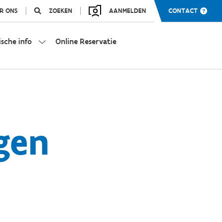
R ONS
ZOEKEN
AANMELDEN
CONTACT
ische info
Online Reservatie
gen