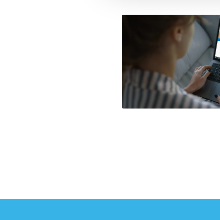
Sport Vlaanderen zet maxi
vereisten van de gekozen 
sportkamp, recht hebben 
Daarnaast hebben we ook 
activiteiten en de begele