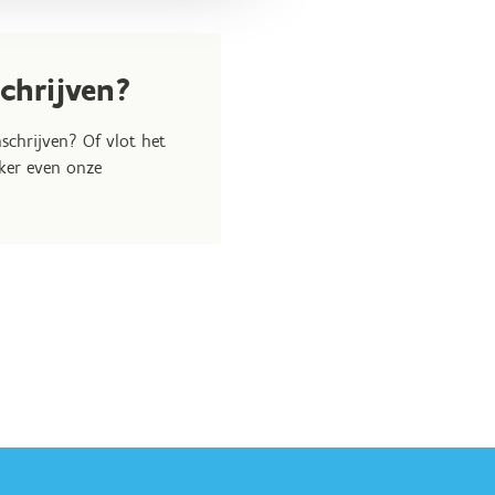
n functie van de fysieke
emen aan een regulier
schrijven?
erking, waarbij alle
inschrijven? Of vlot het
 doelgroep.
eker even onze