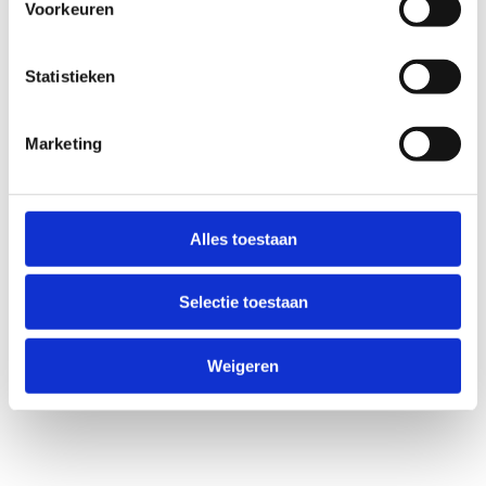
Voorkeuren
11-11
Wapenstilstand
Statistieken
25-12
Marketing
Kerstmis
31-12
Alles toestaan
Oudejaarsdag
Selectie toestaan
Weigeren