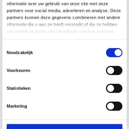
informatie over uw gebruik van onze site met onze
partners voor social media, adverteren en analyse. Deze
partners kunnen deze gegevens combineren met andere
Diane Ricquier
informatie die u aan ze heeft verstrekt of die ze hebben
Sportprogramma's sportklassen, -kampen en -
verzameld op basis van uw gebruik van hun services.
dagen
Toestemmingsselectie
+32 50 35 08 61
Noodzakelijk
Stuur een bericht
Voorkeuren
Jochen D'hondt
Statistieken
Reservaties clubs, weekendstages, evenementen
en VTS-cursussen
Marketing
+32 50 35 08 61
Stuur een bericht