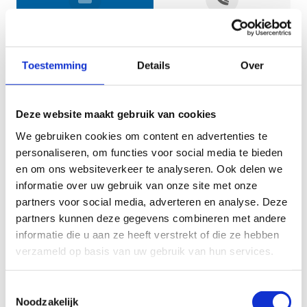
Jouw gegevens
Toestemming
Details
Over
Deze website maakt gebruik van cookies
We gebruiken cookies om content en advertenties te
personaliseren, om functies voor social media te bieden
en om ons websiteverkeer te analyseren. Ook delen we
informatie over uw gebruik van onze site met onze
Geef aan tot welk domein jouw vraag behoort
partners voor social media, adverteren en analyse. Deze
partners kunnen deze gegevens combineren met andere
KIES EEN DOMEIN
informatie die u aan ze heeft verstrekt of die ze hebben
verzameld op basis van uw gebruik van hun services.
Jouw vraag
Toestemmingsselectie
Noodzakelijk