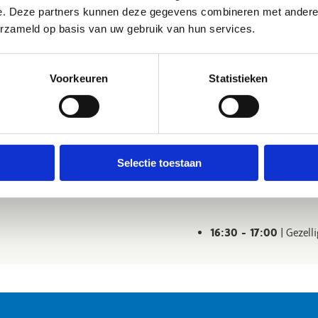
12:15 – 13:15
| Lunchp
e. Deze partners kunnen deze gegevens combineren met andere i
erzameld op basis van uw gebruik van hun services.
de 3
13:30 - 14:45
| Sporti
Voorkeuren
Statistieken
14:45 - 15:00
| Pauze
Selectie toestaan
nde 4
15:00 - 16:15
| Sporti
16:30 - 17:00
| Gezel