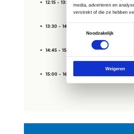
12:15 - 13:15
| Lunchpauze
media, adverteren en analys
verstrekt of die ze hebben v
Toestemmingsselectie
13:30 - 14:45
| Sportieve activiteiten - Ron
Noodzakelijk
14:45 - 15:00
| Pauze & ontspanning
Weigeren
15:00 - 16:00
| Sportieve activiteiten - Ro