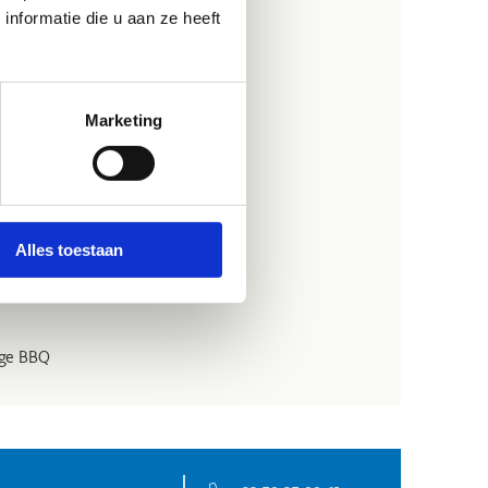
auze
nformatie die u aan ze heeft
eve activiteiten - Ronde 3
Marketing
 & ontspanning
Alles toestaan
eve activiteiten –Ronde 4
lige BBQ