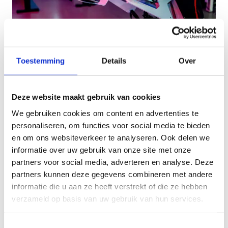
Organiseer een sportstage
Toestemming
Details
Over
Dankzij ons ruim aanbod aan accommodaties
zowel indoor als outdoor, is ons centrum de
Deze website maakt gebruik van cookies
ultieme bestemming voor jouw sportstage. Wij
We gebruiken cookies om content en advertenties te
bekijken graag met jou de verschillende
personaliseren, om functies voor social media te bieden
mogelijkheden en werken een op maat gemaakt
en om ons websiteverkeer te analyseren. Ook delen we
programma uit.
informatie over uw gebruik van onze site met onze
partners voor social media, adverteren en analyse. Deze
partners kunnen deze gegevens combineren met andere
Ontdek onze sportstages
informatie die u aan ze heeft verstrekt of die ze hebben
verzameld op basis van uw gebruik van hun services.
Toestemmingsselectie