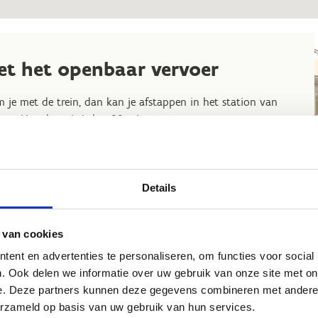
et het openbaar vervoer
 je met de trein, dan kan je afstappen in het station van
gge. Van daaruit is het 30 minuten stappen naar ons
rtcentrum. Aan het station kan je ook een taxi of bus
men.
uit het station kan je bus nummer 3 naar het sportcentrum
Details
en, bij het afstappen is het nog een 5-tal minuten
delen naar het sportcentrum.
 van cookies
ent en advertenties te personaliseren, om functies voor social
. Ook delen we informatie over uw gebruik van onze site met on
e. Deze partners kunnen deze gegevens combineren met andere i
erzameld op basis van uw gebruik van hun services.