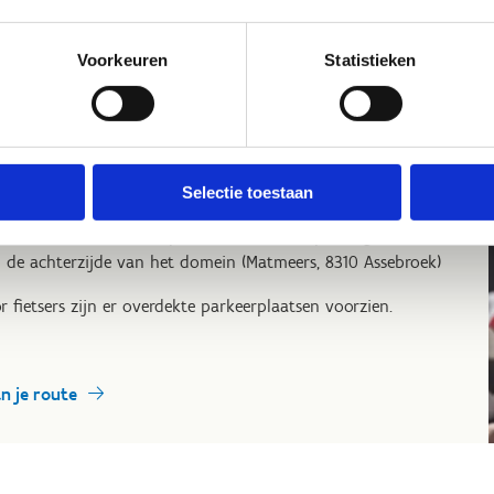
et de wagen / eigen bus / fiets
Voorkeuren
Statistieken
 gemakkelijkste bereik je ons via de E40 van Brussel naar
tende afrit 8 (Brugge - Zeebrugge) of afrit 9 (Oostkamp) en
gt vandaar de pijlen naar het sportcentrum.
epen die met een eigen bus naar het centrum komen,
Selectie toestaan
en de ingang via Speelpleinlaan 1, 8310 Assebroek en
nen aanbellen aan de poort. Er is een busparking voorzien
 de achterzijde van het domein (Matmeers, 8310 Assebroek)
r fietsers zijn er overdekte parkeerplaatsen voorzien.
an je route