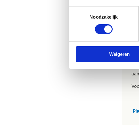
M
Toestemmingsselectie
Noodzakelijk
Het
Oos
vol
Gro
Weigeren
nem
kun
aan
Voo
Pl