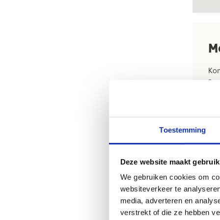
M
Kom
Bru
spo
ne
Van
Toestemming
nem
wan
Deze website maakt gebruik
We gebruiken cookies om cont
websiteverkeer te analyseren
media, adverteren en analys
verstrekt of die ze hebben v