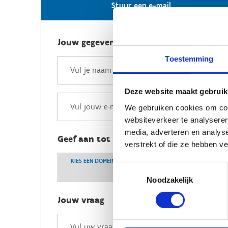
Stuur een e-mail
Jouw gegevens
Toestemming
Deze website maakt gebruik
We gebruiken cookies om cont
websiteverkeer te analyseren
media, adverteren en analys
Geef aan tot welk domein jouw vraag b
verstrekt of die ze hebben v
KIES EEN DOMEIN
Toestemmingsselectie
Noodzakelijk
Jouw vraag