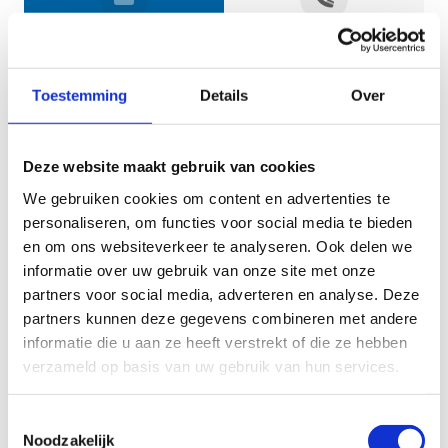
Jouw gegevens
Toestemming
Details
Over
Deze website maakt gebruik van cookies
We gebruiken cookies om content en advertenties te
personaliseren, om functies voor social media te bieden
en om ons websiteverkeer te analyseren. Ook delen we
informatie over uw gebruik van onze site met onze
Geef aan tot welk domein jouw vraag behoort
partners voor social media, adverteren en analyse. Deze
partners kunnen deze gegevens combineren met andere
KIES EEN DOMEIN
informatie die u aan ze heeft verstrekt of die ze hebben
verzameld op basis van uw gebruik van hun services.
Jouw vraag
Toestemmingsselectie
Noodzakelijk