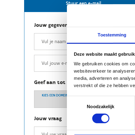
Stuur een e-mail
Jouw gegevens
Toestemming
Deze website maakt gebruik
We gebruiken cookies om cont
websiteverkeer te analyseren
media, adverteren en analys
Geef aan tot welk domein jouw vraag b
verstrekt of die ze hebben v
KIES EEN DOMEIN
Toestemmingsselectie
Noodzakelijk
Jouw vraag