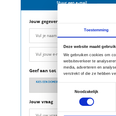
Stuur een e-mail
Jouw gegevens
Toestemming
Deze website maakt gebruik
We gebruiken cookies om cont
websiteverkeer te analyseren
media, adverteren en analys
Geef aan tot welk domein jouw vraag b
verstrekt of die ze hebben v
KIES EEN DOMEIN
Toestemmingsselectie
Noodzakelijk
Jouw vraag