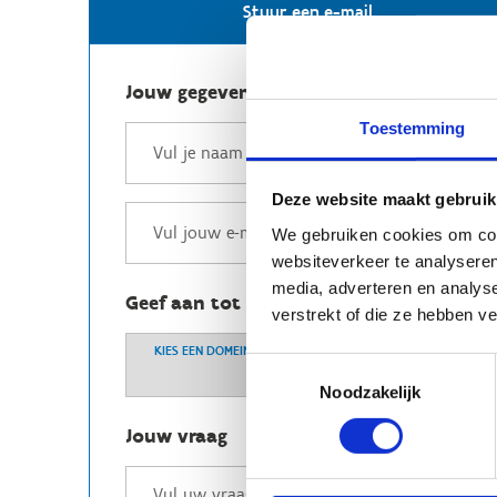
Stuur een e-mail
Jouw gegevens
Toestemming
Deze website maakt gebruik
We gebruiken cookies om cont
websiteverkeer te analyseren
media, adverteren en analys
Geef aan tot welk domein jouw vraag b
verstrekt of die ze hebben v
KIES EEN DOMEIN
Toestemmingsselectie
Noodzakelijk
Jouw vraag