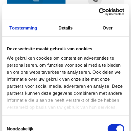
Jouw gegevens
Toestemming
Details
Over
Deze website maakt gebruik van cookies
We gebruiken cookies om content en advertenties te
personaliseren, om functies voor social media te bieden
en om ons websiteverkeer te analyseren. Ook delen we
informatie over uw gebruik van onze site met onze
Geef aan tot welk domein jouw vraag behoort
partners voor social media, adverteren en analyse. Deze
partners kunnen deze gegevens combineren met andere
KIES EEN DOMEIN
informatie die u aan ze heeft verstrekt of die ze hebben
verzameld op basis van uw gebruik van hun services.
Jouw vraag
Toestemmingsselectie
Noodzakelijk