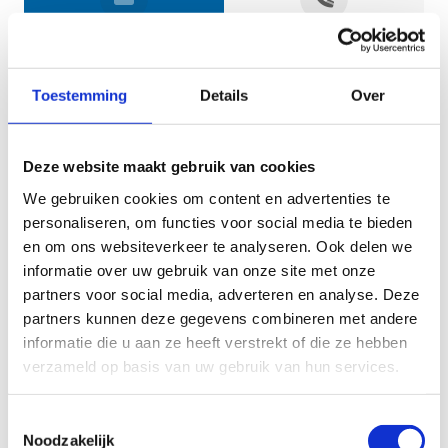
Jouw gegevens
Toestemming
Details
Over
Deze website maakt gebruik van cookies
We gebruiken cookies om content en advertenties te
personaliseren, om functies voor social media te bieden
en om ons websiteverkeer te analyseren. Ook delen we
informatie over uw gebruik van onze site met onze
Geef aan tot welk domein jouw vraag behoort
partners voor social media, adverteren en analyse. Deze
partners kunnen deze gegevens combineren met andere
KIES EEN DOMEIN
informatie die u aan ze heeft verstrekt of die ze hebben
verzameld op basis van uw gebruik van hun services.
Jouw vraag
Toestemmingsselectie
Noodzakelijk