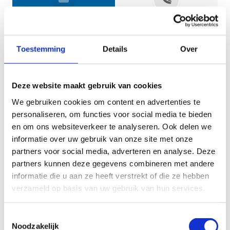
Jouw gegevens
Toestemming
Details
Over
Deze website maakt gebruik van cookies
We gebruiken cookies om content en advertenties te
personaliseren, om functies voor social media te bieden
en om ons websiteverkeer te analyseren. Ook delen we
informatie over uw gebruik van onze site met onze
Geef aan tot welk domein jouw vraag behoort
partners voor social media, adverteren en analyse. Deze
partners kunnen deze gegevens combineren met andere
KIES EEN DOMEIN
informatie die u aan ze heeft verstrekt of die ze hebben
verzameld op basis van uw gebruik van hun services.
Jouw vraag
Toestemmingsselectie
Noodzakelijk