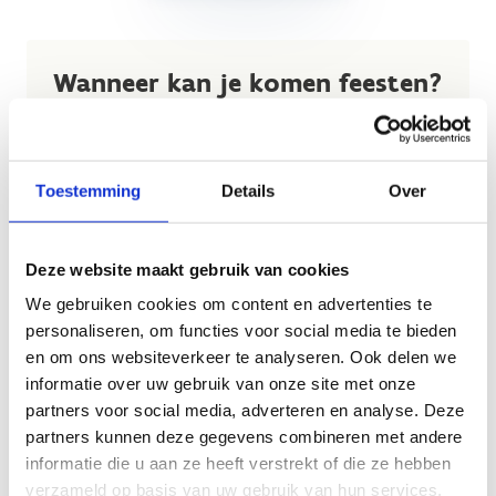
Wanneer kan je komen feesten?
De feestjes vinden telkens plaats op
woensdagnamiddag
Toestemming
Details
Over
Na de sportactiviteiten is een pannenkoek of ijsje
inbegrepen in de kostprijs
Deze website maakt gebruik van cookies
Kostprijs:
175 euro tot 15 deelnemers
.
Graag met meer dan 15 deelnemers? Dan is de
We gebruiken cookies om content en advertenties te
kostprijs 17.5 euro per deelnemer extra.
personaliseren, om functies voor social media te bieden
en om ons websiteverkeer te analyseren. Ook delen we
informatie over uw gebruik van onze site met onze
partners voor social media, adverteren en analyse. Deze
partners kunnen deze gegevens combineren met andere
informatie die u aan ze heeft verstrekt of die ze hebben
verzameld op basis van uw gebruik van hun services.