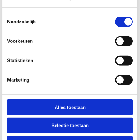
Toestemmingsselectie
Noodzakelijk
Voorkeuren
Statistieken
Reserveer jouw
Marketing
verjaardagsfeestje
Alles toestaan
Twijfel je
nog?
Selectie toestaan
Contacteer
ons voor