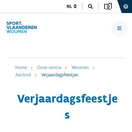
NL
Home
Onze centra
Woumen
Aanbod
Verjaardagsfeestjes
Verjaardagsfeestje
s