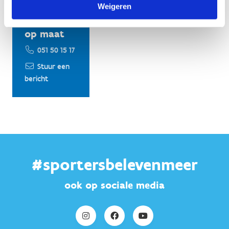
Weigeren
een
voorstel
op maat
051 50 15 17
Stuur een
bericht
#sportersbelevenmeer
ook op sociale media