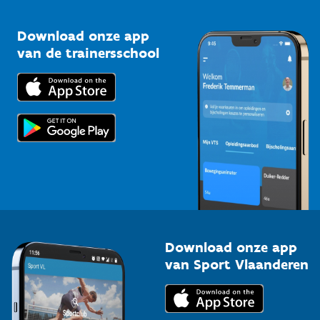
Vlaamse Trainersschool
Sportclubs
Kennisplatform
Download onze app
Bedrijven
van de trainersschool
Downloads
Trainers en begeleiders
Voor de pers
Scholen
Topsporters
Organisatoren van sportevenementen
Download onze app
van Sport Vlaanderen