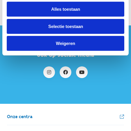
Alles toestaan
Selectie toestaan
#sportersbelevenmeer
Weigeren
ook op sociale media
Onze centra