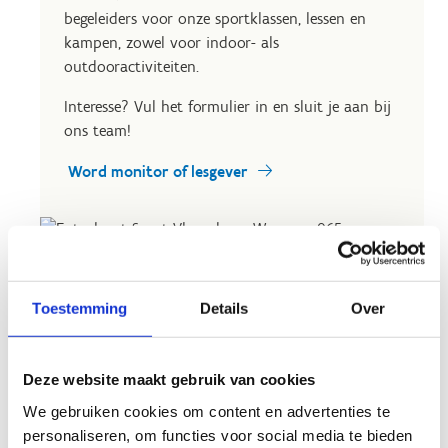
begeleiders voor onze sportklassen, lessen en
kampen, zowel voor indoor- als
outdooractiviteiten.
Interesse? Vul het formulier in en sluit je aan bij
ons team!
Word monitor of lesgever
Toestemming
Details
Over
Stel je kandidaat als
jobstudent
Deze website maakt gebruik van cookies
We zoeken gedreven jobstudenten voor onze
We gebruiken cookies om content en advertenties te
sportklassen, lessen en kampen, zowel voor
personaliseren, om functies voor social media te bieden
indoor- als outdooractiviteiten.