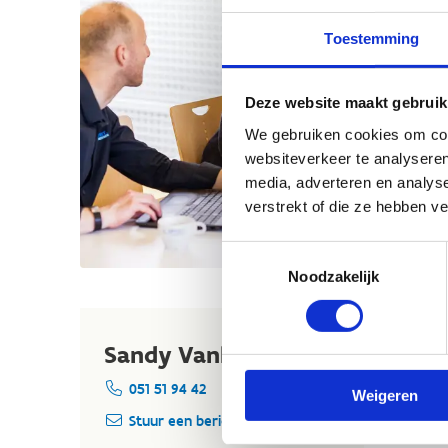
Toestemming
Deze website maakt gebruik
We gebruiken cookies om cont
websiteverkeer te analyseren
media, adverteren en analys
verstrekt of die ze hebben v
Toestemmingsselectie
Noodzakelijk
Sandy Vanleenhove
051 51 94 42
Weigeren
Stuur een bericht