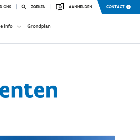
R ONS
ZOEKEN
AANMELDEN
CONTACT
e info
Grondplan
enten