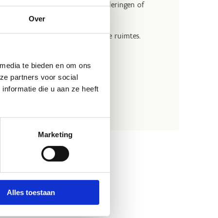
. Ideaal voor presentaties, vergaderingen of
Over
kbaar zijn voor onze verschillende ruimtes.
 media te bieden en om ons
ze partners voor social
nformatie die u aan ze heeft
Marketing
Alles toestaan