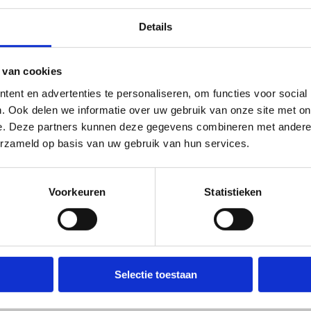
Ons centrum beschikt over verschillende zalen
persmomenten.
Details
Vraag zeker naar de voorzieningen die beschi
 van cookies
ent en advertenties te personaliseren, om functies voor social
Ontdek onze vergaderlokalen
. Ook delen we informatie over uw gebruik van onze site met on
e. Deze partners kunnen deze gegevens combineren met andere i
erzameld op basis van uw gebruik van hun services.
Voorkeuren
Statistieken
Selectie toestaan