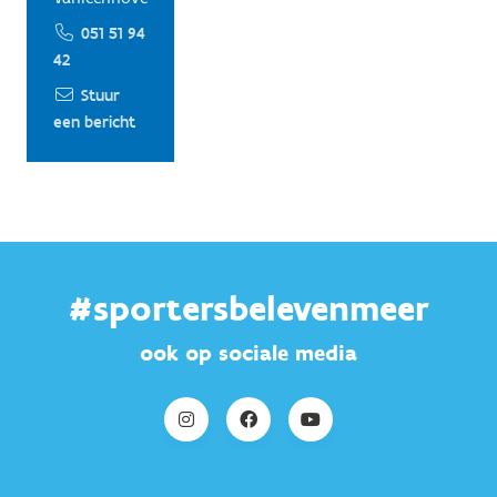
051 51 94
42
Stuur
een bericht
#sportersbelevenmeer
ook op sociale media