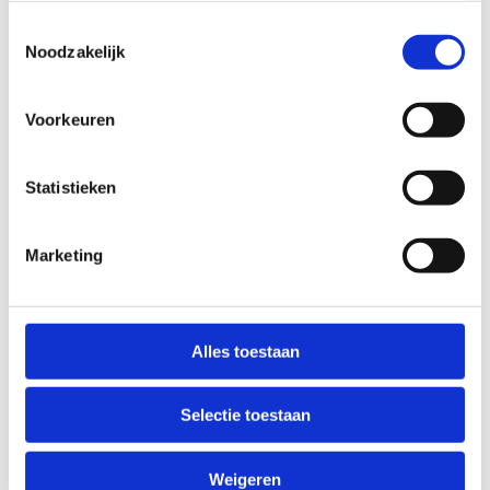
(richting Ieper, het Heuvelland, Noord-Frankrijk, …)
de perfecte gids.
Toestemmingsselectie
Noodzakelijk
Je fietsen kan je veilig stallen in onze overdekte
afgesloten fietsenstalling.
Voorkeuren
Statistieken
Wandelen
Marketing
Ben jij meer een wandelaar? Vanuit Woumen heb je
keuze te over. Ontdek te voet het prachtige
natuurgebied van de Blankaart, een aanrader voor
Alles toestaan
jong en oud, het kasteelpark en het IJzerbekken.
Nog in de buurt van Woumen kan je kiezen uit:
Selectie toestaan
de Hemelsdaele wandelroute
Weigeren
de Zannekinroute te Lampernisse