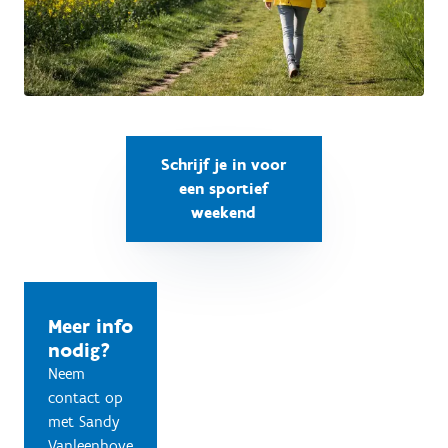
Schrijf je in voor
een sportief
weekend
Meer info
nodig?
Neem
contact op
met Sandy
Vanleenhove