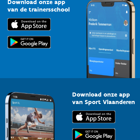
Download onze app
Bedrijven
van de trainersschool
Downloads
Trainers en begeleiders
Voor de pers
Scholen
Topsporters
Organisatoren van sportevenementen
Download onze app
van Sport Vlaanderen