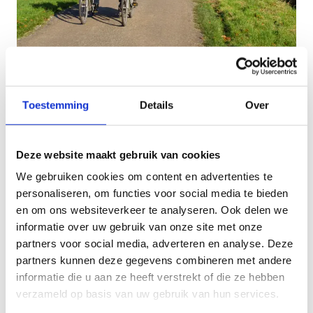
Fietstochten
Toestemming
Details
Over
Het Provinciaal fietsnetwerk Westhoek biedt alle
mogelijkheden om dagtochten op maat uit te
stippelen, waarbij boeiende en verrassende
Deze website maakt gebruik van cookies
tussenstops voor het grijpen liggen. Thematische
We gebruiken cookies om content en advertenties te
fietstochten met accent op natuur of op het
personaliseren, om functies voor social media te bieden
oorlogsverleden van de streek? Aan jou de keuze.
en om ons websiteverkeer te analyseren. Ook delen we
Ook de kust ligt op fietsafstand en bereik je via
informatie over uw gebruik van onze site met onze
veilige en verkeersluwe wegen.
partners voor social media, adverteren en analyse. Deze
partners kunnen deze gegevens combineren met andere
Voor het uitstippelen van fietstrajecten zijn de
informatie die u aan ze heeft verstrekt of die ze hebben
kaarten “fietsnetwerk Noord” (richting Oostende,
verzameld op basis van uw gebruik van hun services.
Nieuwpoort, Veurne, …) en “fietsnetwerk Zuid”