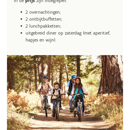
In de
prijs
zijn inbegrepen:
2 overnachtingen;
2 ontbijtbuffetten;
2 lunchpakketten;
uitgebreid diner op zaterdag (met aperitief,
hapjes en wijn).