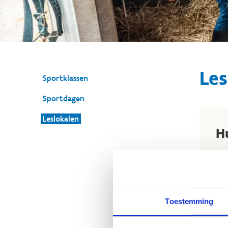
Les
Sportklassen
Sportdagen
Leslokalen
Hu
Wil
in s
In 
voo
Toestemming
whi
rui