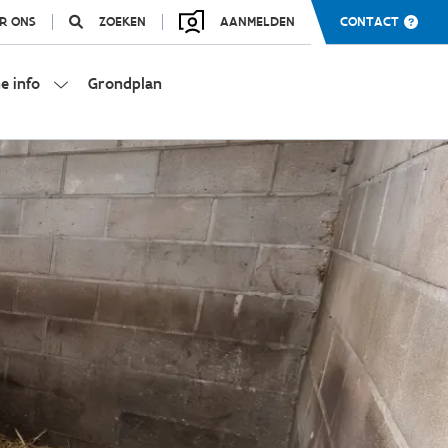
R ONS
ZOEKEN
AANMELDEN
CONTACT
e info
Grondplan