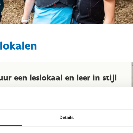
lokalen
ur een leslokaal en leer in stijl
 je graag een springuur optimaal benutten? Dat kan bij ons
tijl.
het centrum zijn verschillende opleidingslokalen
rzien. Alle ruimtes zijn voorzien van een beamer,
Details
teboard en een flip over. Er is WIFI in de verschillende
mtes