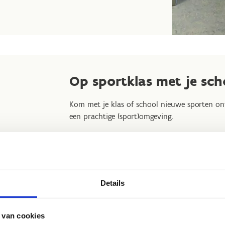
Op sportklas met je sch
Kom met je klas of school nieuwe sporten ont
een prachtige (sport)omgeving.
Wij werken graag een aanbod uit op maat va
sportdag als meerdaagse sportklassen zijn mo
Ontdek ons aanbod voor sportklassen
Details
 van cookies