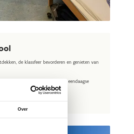
ool
dekken, de klassfeer bevorderen en genieten van
n jouw school of klas. Zowel een eendaagse
gelijk.
Over