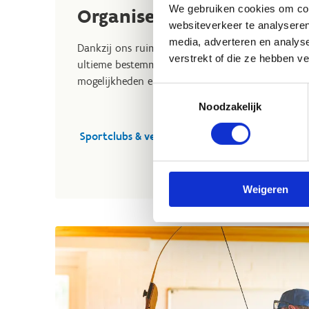
We gebruiken cookies om cont
Organiseer een sportstage
websiteverkeer te analyseren
media, adverteren en analys
Dankzij ons ruim aanbod aan accommodaties zow
verstrekt of die ze hebben v
ultieme bestemming voor jouw sportstage. Wij be
mogelijkheden en werken een op maat gemaakt 
Toestemmingsselectie
Noodzakelijk
Sportclubs & verenigingen
Weigeren