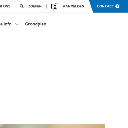
R ONS
ZOEKEN
AANMELDEN
CONTACT
e info
Grondplan