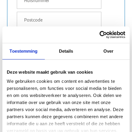
Toestemming
Details
Over
Deze website maakt gebruik van cookies
Stel jouw feestje zelf samen
We gebruiken cookies om content en advertenties te
Kies 2 sportdisciplines:
personaliseren, om functies voor social media te bieden
Ponyritjes
en om ons websiteverkeer te analyseren. Ook delen we
Voltige
informatie over uw gebruik van onze site met onze
Pimp my pony
partners voor social media, adverteren en analyse. Deze
Archery tag
partners kunnen deze gegevens combineren met andere
Boogschieten
informatie die u aan ze heeft verstrekt of die ze hebben
Circustechnieken
verzameld op basis van uw gebruik van hun services.