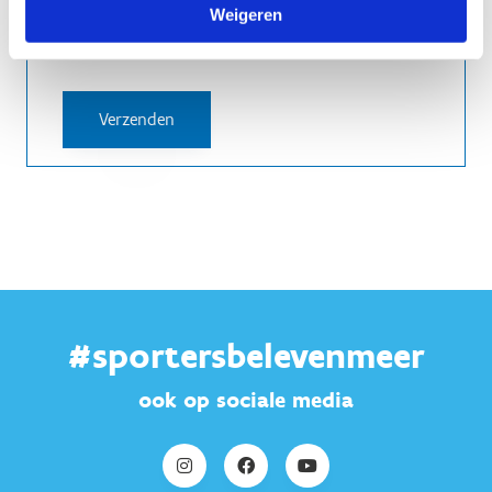
Friendly
Captcha ⇗
Weigeren
#sportersbelevenmeer
ook op sociale media