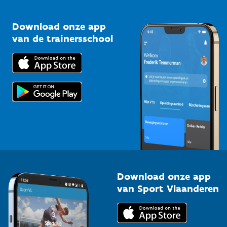
Vlaamse Trainersschool
Sportclubs
Kennisplatform
Download onze app
Bedrijven
van de trainersschool
Downloads
Trainers en begeleiders
Voor de pers
Scholen
Topsporters
Organisatoren van sportevenementen
Download onze app
van Sport Vlaanderen