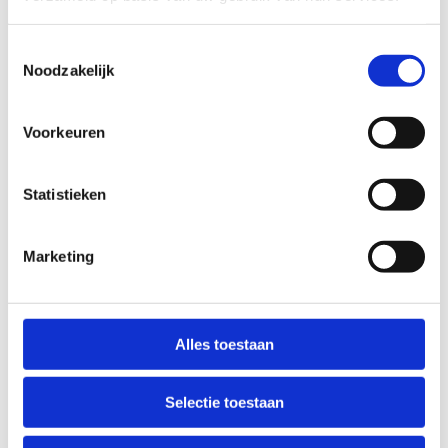
Datum
*
22 juli
Toestemmingsselectie
29 juli
Noodzakelijk
5 augustus
12 augustus
Voorkeuren
Tijdslot
*
Statistieken
Namiddag van 13.30 tot 16.00 u.
Namiddag: van 14.00 tot 16.30 u.
Marketing
KIES JE MENU
*
Alles toestaan
Selectie toestaan
Anti-Robot Verification
Click to start verification