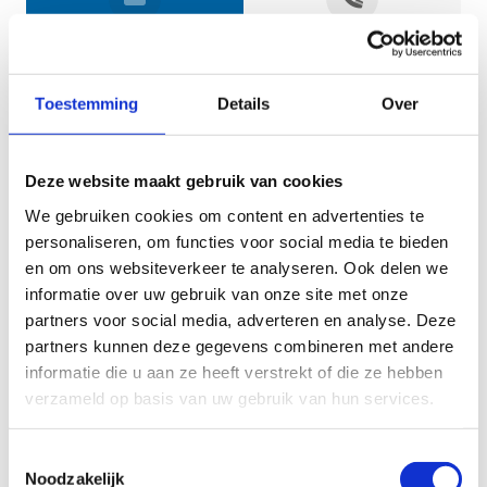
Jouw gegevens
Toestemming
Details
Over
Deze website maakt gebruik van cookies
We gebruiken cookies om content en advertenties te
personaliseren, om functies voor social media te bieden
en om ons websiteverkeer te analyseren. Ook delen we
informatie over uw gebruik van onze site met onze
Geef aan tot welk domein jouw vraag behoort
partners voor social media, adverteren en analyse. Deze
partners kunnen deze gegevens combineren met andere
KIES EEN DOMEIN
informatie die u aan ze heeft verstrekt of die ze hebben
verzameld op basis van uw gebruik van hun services.
Jouw vraag
Toestemmingsselectie
Noodzakelijk