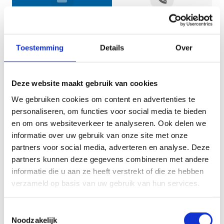
Jouw gegevens
Toestemming
Details
Over
Deze website maakt gebruik van cookies
We gebruiken cookies om content en advertenties te
personaliseren, om functies voor social media te bieden
en om ons websiteverkeer te analyseren. Ook delen we
informatie over uw gebruik van onze site met onze
Geef aan tot welk domein jouw vraag behoort
partners voor social media, adverteren en analyse. Deze
partners kunnen deze gegevens combineren met andere
KIES EEN DOMEIN
informatie die u aan ze heeft verstrekt of die ze hebben
verzameld op basis van uw gebruik van hun services.
Jouw vraag
Toestemmingsselectie
Noodzakelijk