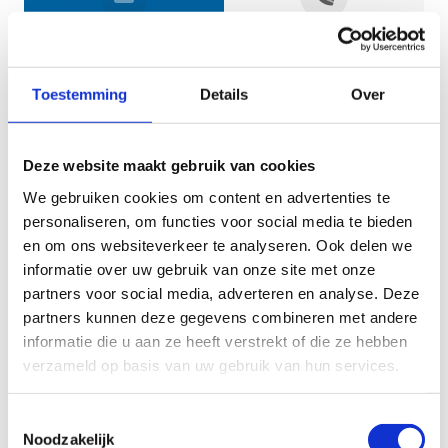
Jouw gegevens
Toestemming
Details
Over
Deze website maakt gebruik van cookies
We gebruiken cookies om content en advertenties te
personaliseren, om functies voor social media te bieden
en om ons websiteverkeer te analyseren. Ook delen we
informatie over uw gebruik van onze site met onze
Geef aan tot welk domein jouw vraag behoort
partners voor social media, adverteren en analyse. Deze
partners kunnen deze gegevens combineren met andere
KIES EEN DOMEIN
informatie die u aan ze heeft verstrekt of die ze hebben
verzameld op basis van uw gebruik van hun services.
Jouw vraag
Toestemmingsselectie
Noodzakelijk