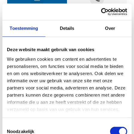
Jouw gegevens
Toestemming
Details
Over
Deze website maakt gebruik van cookies
We gebruiken cookies om content en advertenties te
personaliseren, om functies voor social media te bieden
en om ons websiteverkeer te analyseren. Ook delen we
informatie over uw gebruik van onze site met onze
Geef aan tot welk domein jouw vraag behoort
partners voor social media, adverteren en analyse. Deze
partners kunnen deze gegevens combineren met andere
KIES EEN DOMEIN
informatie die u aan ze heeft verstrekt of die ze hebben
verzameld op basis van uw gebruik van hun services.
Jouw vraag
Toestemmingsselectie
Noodzakelijk