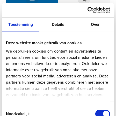
Jouw gegevens
Toestemming
Details
Over
Deze website maakt gebruik van cookies
We gebruiken cookies om content en advertenties te
personaliseren, om functies voor social media te bieden
en om ons websiteverkeer te analyseren. Ook delen we
informatie over uw gebruik van onze site met onze
Geef aan tot welk domein jouw vraag behoort
partners voor social media, adverteren en analyse. Deze
partners kunnen deze gegevens combineren met andere
KIES EEN DOMEIN
informatie die u aan ze heeft verstrekt of die ze hebben
verzameld op basis van uw gebruik van hun services.
Jouw vraag
Toestemmingsselectie
Noodzakelijk