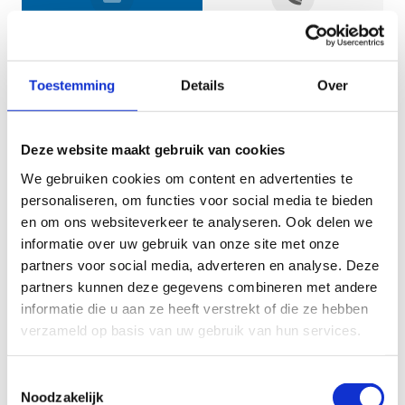
Jouw gegevens
Toestemming
Details
Over
Deze website maakt gebruik van cookies
We gebruiken cookies om content en advertenties te
personaliseren, om functies voor social media te bieden
en om ons websiteverkeer te analyseren. Ook delen we
informatie over uw gebruik van onze site met onze
Geef aan tot welk domein jouw vraag behoort
partners voor social media, adverteren en analyse. Deze
partners kunnen deze gegevens combineren met andere
KIES EEN DOMEIN
informatie die u aan ze heeft verstrekt of die ze hebben
verzameld op basis van uw gebruik van hun services.
Jouw vraag
Toestemmingsselectie
Noodzakelijk