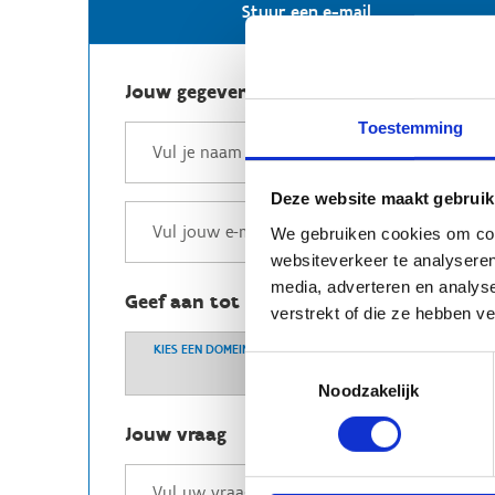
Stuur een e-mail
Jouw gegevens
Toestemming
Deze website maakt gebruik
We gebruiken cookies om cont
websiteverkeer te analyseren
media, adverteren en analys
Geef aan tot welk domein jouw vraag b
verstrekt of die ze hebben v
KIES EEN DOMEIN
Toestemmingsselectie
Noodzakelijk
Jouw vraag