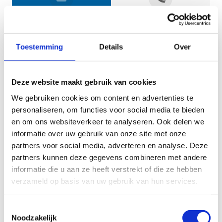
Jouw gegevens
Toestemming
Details
Over
Deze website maakt gebruik van cookies
We gebruiken cookies om content en advertenties te
personaliseren, om functies voor social media te bieden
en om ons websiteverkeer te analyseren. Ook delen we
informatie over uw gebruik van onze site met onze
Geef aan tot welk domein jouw vraag behoort
partners voor social media, adverteren en analyse. Deze
partners kunnen deze gegevens combineren met andere
KIES EEN DOMEIN
informatie die u aan ze heeft verstrekt of die ze hebben
verzameld op basis van uw gebruik van hun services.
Jouw vraag
Toestemmingsselectie
Noodzakelijk