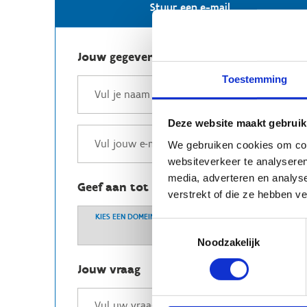
Stuur een e-mail
Jouw gegevens
Toestemming
Deze website maakt gebruik
We gebruiken cookies om cont
websiteverkeer te analyseren
media, adverteren en analys
Geef aan tot welk domein jouw vraag b
verstrekt of die ze hebben v
KIES EEN DOMEIN
Toestemmingsselectie
Noodzakelijk
Jouw vraag