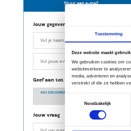
Stuur een e-mail
Jouw gegevens
Toestemming
Deze website maakt gebruik
We gebruiken cookies om cont
websiteverkeer te analyseren
media, adverteren en analys
Geef aan tot welk domein jouw vraag b
verstrekt of die ze hebben v
KIES EEN DOMEIN
Toestemmingsselectie
Noodzakelijk
Jouw vraag