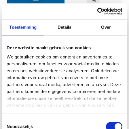
Jouw gegevens
Toestemming
Details
Over
Deze website maakt gebruik van cookies
We gebruiken cookies om content en advertenties te
personaliseren, om functies voor social media te bieden
en om ons websiteverkeer te analyseren. Ook delen we
informatie over uw gebruik van onze site met onze
Geef aan tot welk domein jouw vraag behoort
partners voor social media, adverteren en analyse. Deze
partners kunnen deze gegevens combineren met andere
KIES EEN DOMEIN
informatie die u aan ze heeft verstrekt of die ze hebben
verzameld op basis van uw gebruik van hun services.
Jouw vraag
Toestemmingsselectie
Noodzakelijk