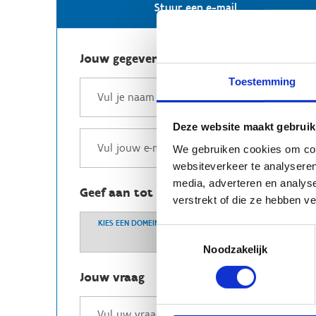
Stuur een e-mail
Jouw gegevens
Toestemming
Deze website maakt gebruik
We gebruiken cookies om cont
websiteverkeer te analyseren
media, adverteren en analys
Geef aan tot welk domein jouw vraag b
verstrekt of die ze hebben v
KIES EEN DOMEIN
Toestemmingsselectie
Noodzakelijk
Jouw vraag