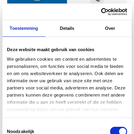
Jouw gegevens
Toestemming
Details
Over
Deze website maakt gebruik van cookies
We gebruiken cookies om content en advertenties te
personaliseren, om functies voor social media te bieden
en om ons websiteverkeer te analyseren. Ook delen we
informatie over uw gebruik van onze site met onze
Geef aan tot welk domein jouw vraag behoort
partners voor social media, adverteren en analyse. Deze
partners kunnen deze gegevens combineren met andere
KIES EEN DOMEIN
informatie die u aan ze heeft verstrekt of die ze hebben
verzameld op basis van uw gebruik van hun services.
Jouw vraag
Toestemmingsselectie
Noodzakelijk