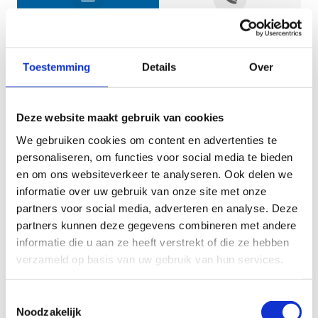
Jouw gegevens
Toestemming
Details
Over
Deze website maakt gebruik van cookies
We gebruiken cookies om content en advertenties te
personaliseren, om functies voor social media te bieden
en om ons websiteverkeer te analyseren. Ook delen we
informatie over uw gebruik van onze site met onze
Geef aan tot welk domein jouw vraag behoort
partners voor social media, adverteren en analyse. Deze
partners kunnen deze gegevens combineren met andere
KIES EEN DOMEIN
informatie die u aan ze heeft verstrekt of die ze hebben
verzameld op basis van uw gebruik van hun services.
Jouw vraag
Toestemmingsselectie
Noodzakelijk