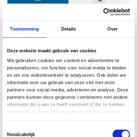
Jouw gegevens
Toestemming
Details
Over
Deze website maakt gebruik van cookies
We gebruiken cookies om content en advertenties te
personaliseren, om functies voor social media te bieden
en om ons websiteverkeer te analyseren. Ook delen we
informatie over uw gebruik van onze site met onze
Geef aan tot welk domein jouw vraag behoort
partners voor social media, adverteren en analyse. Deze
partners kunnen deze gegevens combineren met andere
KIES EEN DOMEIN
informatie die u aan ze heeft verstrekt of die ze hebben
verzameld op basis van uw gebruik van hun services.
Jouw vraag
Toestemmingsselectie
Noodzakelijk