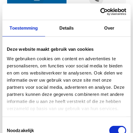
Jouw gegevens
Toestemming
Details
Over
Deze website maakt gebruik van cookies
We gebruiken cookies om content en advertenties te
personaliseren, om functies voor social media te bieden
en om ons websiteverkeer te analyseren. Ook delen we
informatie over uw gebruik van onze site met onze
Geef aan tot welk domein jouw vraag behoort
partners voor social media, adverteren en analyse. Deze
partners kunnen deze gegevens combineren met andere
KIES EEN DOMEIN
informatie die u aan ze heeft verstrekt of die ze hebben
verzameld op basis van uw gebruik van hun services.
Jouw vraag
Toestemmingsselectie
Noodzakelijk