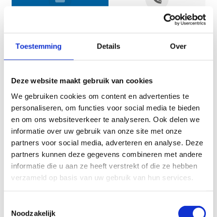
Jouw gegevens
Toestemming
Details
Over
Deze website maakt gebruik van cookies
We gebruiken cookies om content en advertenties te
personaliseren, om functies voor social media te bieden
en om ons websiteverkeer te analyseren. Ook delen we
informatie over uw gebruik van onze site met onze
Geef aan tot welk domein jouw vraag behoort
partners voor social media, adverteren en analyse. Deze
partners kunnen deze gegevens combineren met andere
KIES EEN DOMEIN
informatie die u aan ze heeft verstrekt of die ze hebben
verzameld op basis van uw gebruik van hun services.
Jouw vraag
Toestemmingsselectie
Noodzakelijk