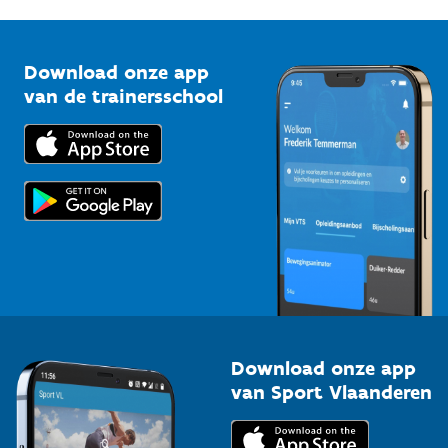
G-sport
Vlaamse Trainersschool
Sportclubs
Kennisplatform
Download onze app
Bedrijven
van de trainersschool
Downloads
Trainers en begeleiders
Voor de pers
Scholen
Topsporters
Organisatoren van sportevenementen
Download onze app
van Sport Vlaanderen