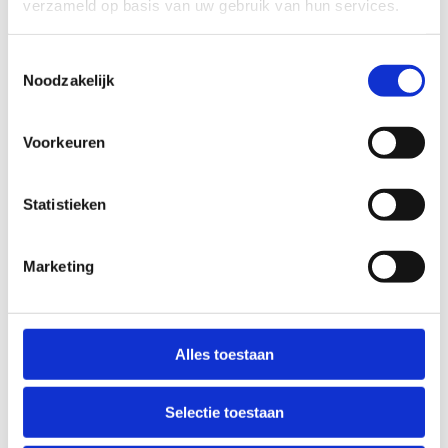
DONDERDAG
verzameld op basis van uw gebruik van hun services.
08:00 - 21:00
Toestemmingsselectie
Noodzakelijk
VRIJDAG
08:00 - 21:00
Voorkeuren
ZATERDAG
Statistieken
08:30 - 12:30
ZONDAG
Marketing
Gesloten
Alles toestaan
Selectie toestaan
OFFICIËLE