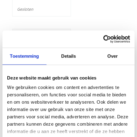
Gesloten
SCHOOLVAKANTIE
AUGUSTUS
Toestemming
Details
Over
MAANDAG
08:00 - 21:00
Deze website maakt gebruik van cookies
DINSDAG
We gebruiken cookies om content en advertenties te
personaliseren, om functies voor social media te bieden
08:00 - 21:00
en om ons websiteverkeer te analyseren. Ook delen we
informatie over uw gebruik van onze site met onze
WOENSDAG
partners voor social media, adverteren en analyse. Deze
partners kunnen deze gegevens combineren met andere
08:00 - 21:00
informatie die u aan ze heeft verstrekt of die ze hebben