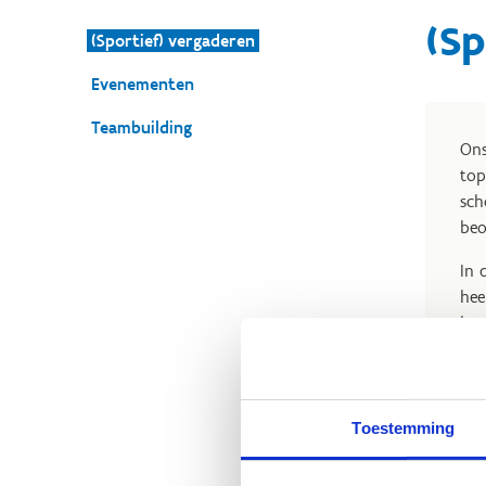
(Sp
(Sportief) vergaderen
Evenementen
Teambuilding
Ons
top
sch
beo
In 
hee
kun
En 
ver
rec
Toestemming
kan