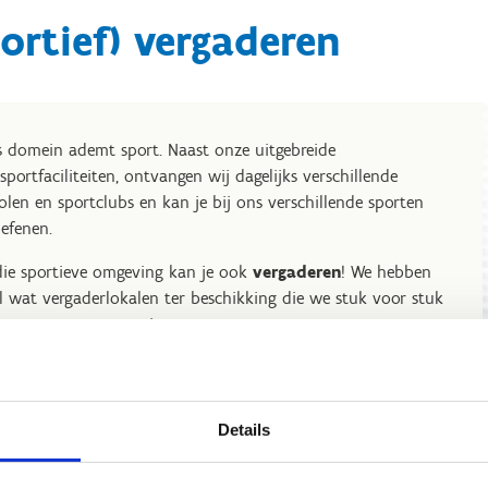
ortief) vergaderen
 domein ademt sport. Naast onze uitgebreide
sportfaciliteiten, ontvangen wij dagelijks verschillende
olen en sportclubs en kan je bij ons verschillende sporten
efenen.
die sportieve omgeving kan je ook
vergaderen
! We hebben
l wat vergaderlokalen ter beschikking die we stuk voor stuk
nen aanpassen aan jouw wensen.
als pauze? Sporten natuurlijk! Op onze site worden er door
schillende bedrijven teambuildings georganiseerd. Je kan hen
htstreeks contacteren voor het sportieve gedeelte. Bij ons
Details
 je terecht voor de huur van een les- en vergaderlokaal.