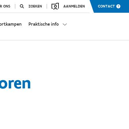
R ONS
ZOEKEN
AANMELDEN
CONTACT
ortkampen
Praktische info
toren