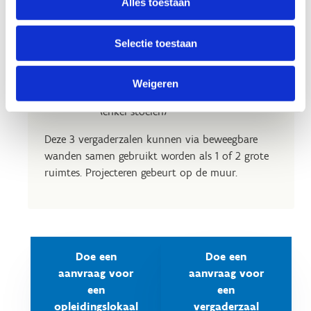
Alles toestaan
klasopstelling (stoelen + tafels)
Leslokaal 2
– capaciteit 25 personen –
Selectie toestaan
klasopstelling (stoelen + tafels)
Polyvalente zaal
– capaciteit:
30 personen in klasopstelling
Weigeren
130 personen in cinemaopstelling
(enkel stoelen)
Deze 3 vergaderzalen kunnen via beweegbare
wanden samen gebruikt worden als 1 of 2 grote
ruimtes. Projecteren gebeurt op de muur.
Doe een
Doe een
aanvraag voor
aanvraag voor
een
een
opleidingslokaal
vergaderzaal