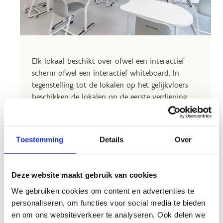
Elk lokaal beschikt over ofwel een interactief
scherm ofwel een interactief whiteboard. In
tegenstelling tot de lokalen op het gelijkvloers
beschikken de lokalen op de eerste verdieping
over alternatief zitmeubilair, zoals hogere tafels
of dynamische zitstoelen.
Toestemming
Details
Over
De capaciteit van een leslokaal is ongeveer 15
personen. Op de eerste verdieping kan je twee
lokalen door middel van een mobiele wand
Deze website maakt gebruik van cookies
samenvoegen tot een lokaal met een capaciteit
van 30 personen.
We gebruiken cookies om content en advertenties te
personaliseren, om functies voor social media te bieden
en om ons websiteverkeer te analyseren. Ook delen we