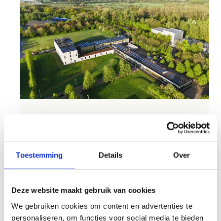
Onze centrum beschikt ook over drie
buitenlocaties die verhuurt worden voor
evenementen of teambuildings.
Toestemming
Details
Over
Evenementenweide: 30 x 30m
Grasveld topgymnastiekhal: 80 x 20m
Deze website maakt gebruik van cookies
Grasveld sportverblijf: 60 x 60m
We gebruiken cookies om content en advertenties te
Heb je interesse om een of meerdere van deze
personaliseren, om functies voor social media te bieden