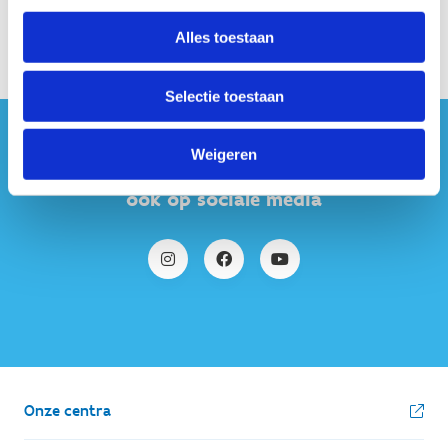
Alles toestaan
Selectie toestaan
#sportersbelevenmeer
Weigeren
ook op sociale media
Onze centra