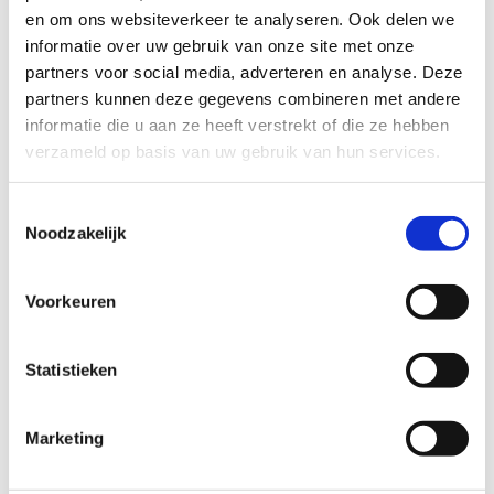
locaties te huren? Aarzel niet om ons te
en om ons websiteverkeer te analyseren. Ook delen we
contacteren voor meer informatie.
informatie over uw gebruik van onze site met onze
partners voor social media, adverteren en analyse. Deze
partners kunnen deze gegevens combineren met andere
informatie die u aan ze heeft verstrekt of die ze hebben
verzameld op basis van uw gebruik van hun services.
Raadpleeg de
tarieven
Toestemmingsselectie
Noodzakelijk
Voorkeuren
Contacteer ons voor meer info &
aanvragen
Statistieken
+32 9 244 72 22
Stuur een bericht
Marketing