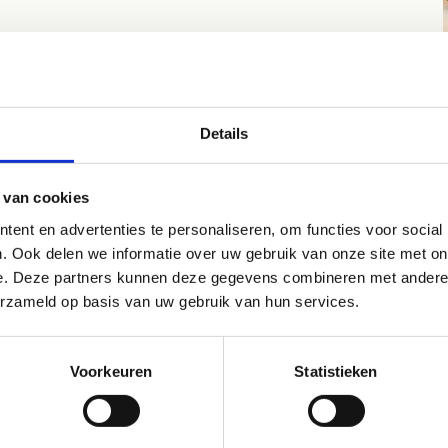
Details
verblijf
 van cookies
ent en advertenties te personaliseren, om functies voor social
aar slaap je?
. Ook delen we informatie over uw gebruik van onze site met on
e. Deze partners kunnen deze gegevens combineren met andere i
 sportverblijf telt 26 comfortabele kamers met in totaal 54
erzameld op basis van uw gebruik van hun services.
dden
e kamer is zorgvuldig ontworpen en uitgerust met:
Voorkeuren
Statistieken
Comfortabele bedden.
Een eigen badkamer met wastafel(s), verfrissende
douche(s) en een toilet voor jouw gemak.