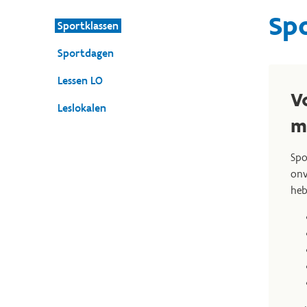
Sp
Sportklassen
Sportdagen
Lessen LO
V
Leslokalen
m
Spo
onv
heb