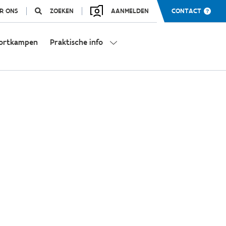
R ONS
ZOEKEN
AANMELDEN
CONTACT
ortkampen
Praktische info