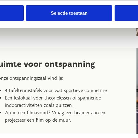
Een tafel, stoel en handig opbergkastje bij elk bed, zodat
Selectie toestaan
je je spullen georganiseerd kunt houden.
Afvalbakjes voor zowel PMD als restafval.
uimte voor ontspanning
onze ontspanningszaal vind je:
4 tafeltennistafels voor wat sportieve competitie.
Een leslokaal voor theorielessen of spannende
indooractiviteiten zoals quizzen.
Zin in een filmavond? Vraag een beamer aan en
projecteer een film op de muur.