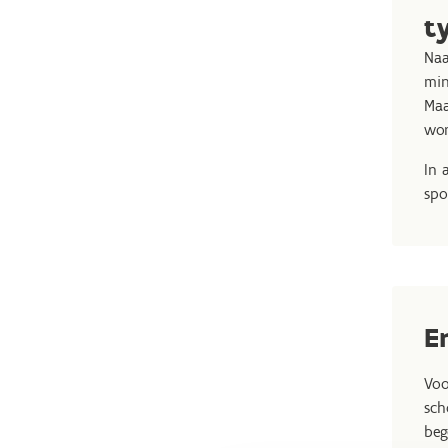
t
Naa
min
Maa
wor
In 
spo
E
Voo
sch
beg