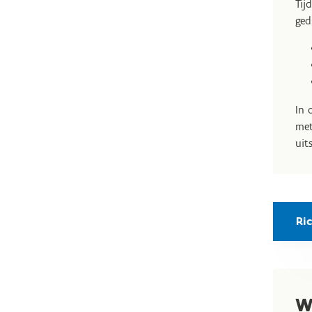
Tij
ged
In 
met
uit
Ric
W