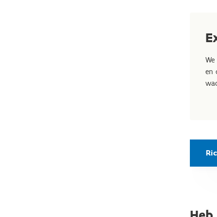
E
We 
en 
wac
Ric
Heb 