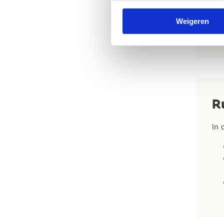
Weigeren
R
In 