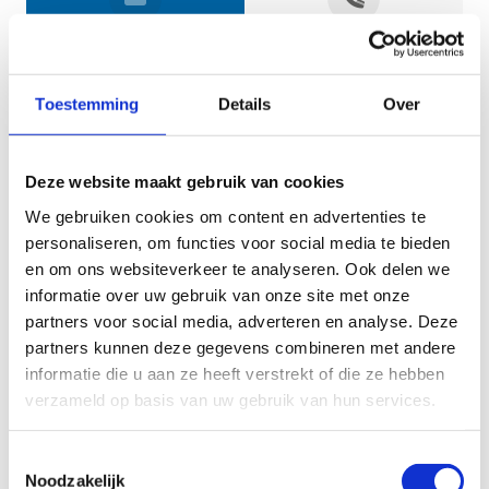
Jouw gegevens
Toestemming
Details
Over
Deze website maakt gebruik van cookies
We gebruiken cookies om content en advertenties te
personaliseren, om functies voor social media te bieden
en om ons websiteverkeer te analyseren. Ook delen we
informatie over uw gebruik van onze site met onze
Geef aan tot welk domein jouw vraag behoort
partners voor social media, adverteren en analyse. Deze
partners kunnen deze gegevens combineren met andere
KIES EEN DOMEIN
informatie die u aan ze heeft verstrekt of die ze hebben
verzameld op basis van uw gebruik van hun services.
Jouw vraag
Toestemmingsselectie
Noodzakelijk