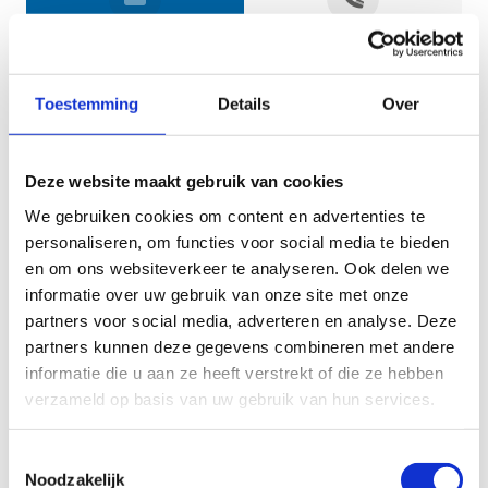
Jouw gegevens
Toestemming
Details
Over
Deze website maakt gebruik van cookies
We gebruiken cookies om content en advertenties te
personaliseren, om functies voor social media te bieden
en om ons websiteverkeer te analyseren. Ook delen we
informatie over uw gebruik van onze site met onze
Geef aan tot welk domein jouw vraag behoort
partners voor social media, adverteren en analyse. Deze
partners kunnen deze gegevens combineren met andere
KIES EEN DOMEIN
informatie die u aan ze heeft verstrekt of die ze hebben
verzameld op basis van uw gebruik van hun services.
Jouw vraag
Toestemmingsselectie
Noodzakelijk