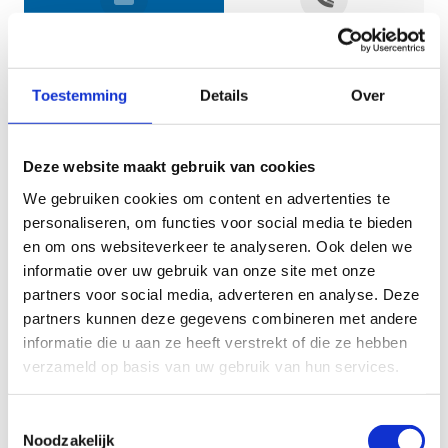
Jouw gegevens
Toestemming
Details
Over
Deze website maakt gebruik van cookies
We gebruiken cookies om content en advertenties te
personaliseren, om functies voor social media te bieden
en om ons websiteverkeer te analyseren. Ook delen we
informatie over uw gebruik van onze site met onze
Geef aan tot welk domein jouw vraag behoort
partners voor social media, adverteren en analyse. Deze
partners kunnen deze gegevens combineren met andere
KIES EEN DOMEIN
informatie die u aan ze heeft verstrekt of die ze hebben
verzameld op basis van uw gebruik van hun services.
Jouw vraag
Toestemmingsselectie
Noodzakelijk